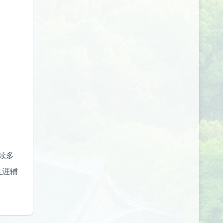
续多
生涯辅