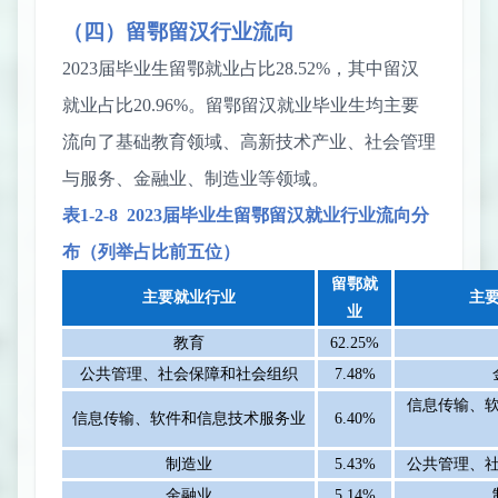
（四）留鄂留汉行业流向
2023
届毕业生留鄂就业占比
28.52
%
，其中留汉
就业占比
20.96
%
。
留鄂留汉就业毕业生均
主要
流向
了基础教育领域、高新技术产业、社会管理
与服务、金融业、制造业等领域
。
表
1-2-
8
2023
届毕业生留鄂留汉就业行业流向分
布（列举占比前五位）
留鄂就
主要就业行业
主
业
教育
62.25%
公共管理、社会保障和社会组织
7.48%
信息传输、
信息传输、软件和信息技术服务业
6.40%
制造业
5.43%
公共管理、
金融业
5.14%