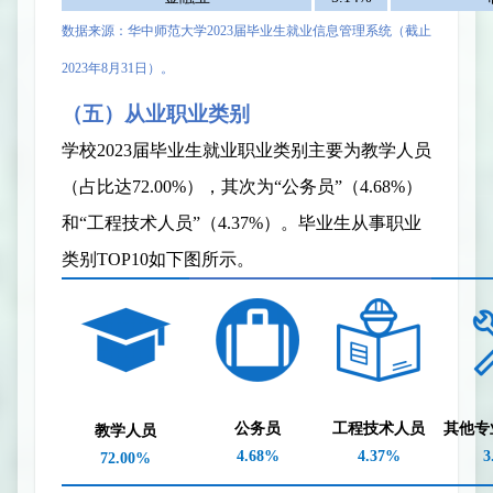
数据来源：华中师范大学
2023
届毕业生就业信息管理系统（截止
2023
年
8
月
31
日
）。
（五）从业职业类别
学校
2023
届
毕业生
就业
职业
类别主要
为
教学人员
（占比达
7
2.00
%
），其次为“公务员”（
4.68
%
）
和“工程技术人员”（
4.37
%
）。毕业生从事职业
类别
T
OP10
如下图所示。
公务员
工程技术人员
其他专
教学人员
4.68%
4.37
%
3
72.00
%