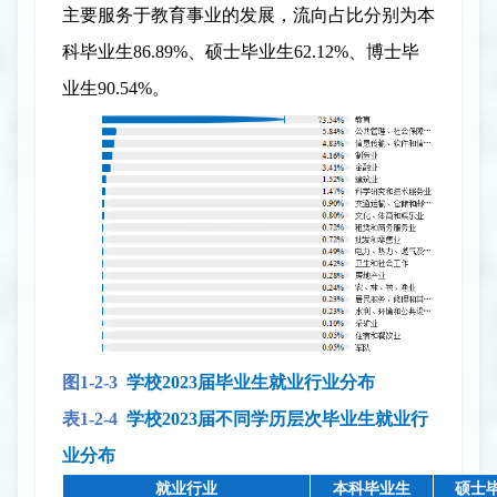
主要服务于教育事业的发展，流向占比分别为本
科毕业生
86.89%
、硕士毕业生
62.12%
、博士毕
业生
90.54%
。
图
1-2-
3
学校
2023
届毕业生就业行业分布
表
1-2-
4
学校
2023
届不同学历层次毕业生就业行
业分布
就业行业
本科毕业生
硕士