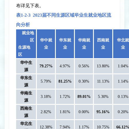
布详见下表。
表
1-2-
3
2023
届不同生源区域毕业生就业地区流
向分析
就业地
区
华中就
华东就
华南就
西南就
华北就
生源地
业
业
业
业
业
区
华中生
79.27%
4.97%
0.56%
13.80%
1.04%
源
华东生
5.79%
81.25%
0.30%
11.13%
1.14%
源
华南生
3.18%
1.72%
89.01%
5.30%
0.13%
源
西南生
2.82%
1.81%
0.00%
95.16%
0.20%
源
华北生
12.38%
7.94%
1.17%
10.75%
66.12