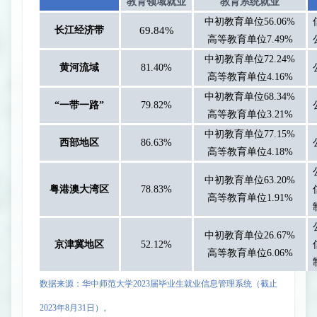
教育领域就业
教育系统就业
中初教育单位
56.06%
长江经济带
6
9.84%
高等教育单位
7
.49%
中初教育单位
72.24%
黄河流域
81.40%
高等教育单位
4.16%
中初教育单位
68.34%
“一带一路”
79.82%
高等教育单位
3.21%
中初教育单位
77.15%
西部地区
86.63%
高等教育单位
4.18%
中初教育单位
63.20%
粤港澳大湾区
78.83%
高等教育单位
1.91%
中初教育单位
26.67%
京津冀地区
52.12%
高等教育单位
6.06%
数据来源：华中师范大学
2023
届
毕业生就业信息管理系统（截止
2023
年
8
月
31
日
）。