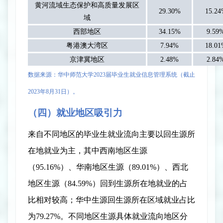
黄河流域生态保护和高质量发展区
29.30%
15.2
域
西部地区
34.15%
9.59
粤港澳大湾区
7.94%
18.0
京津冀地区
2.48%
2.84
数据来源：华中师范大学
2023
届
毕业生就业信息管理系统（截止
2023
年
8
月
31
日
）。
（四）就业地区吸引力
来自不同地区的毕业生就业流向主要以回生源所
在地就业为主，其中西南地区生源
（
95.16%
）、华南地区生源（
89.01%
）、西北
地区生源（
84.59%
）回到生源所在地就业的占
比相对较高；华中生源回生源所在区域就业占比
为
79.27%
。不同地区生源具体就业流向地区分