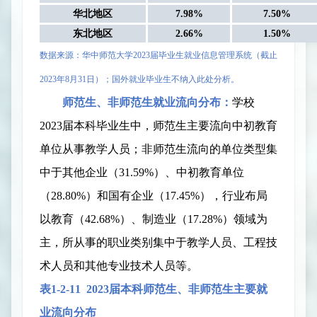
华北地区
7.98%
7.50%
东北地区
2.66%
1.50%
数据来源：华中师范大学
2023
届
毕业生就业信息管理系统（截止
2023
年
8
月
31
日
）；国外就业毕业生不纳入此处分析。
师范生、非师范生就业流向分布：
学校
2023
届
本科毕业生中，师范生主要流向中初教育
单位从事教学人员；非师范生流向的单位类型集
中于其他企业（
3
1.59
%
）、中初教育单位
（
28.80
%
）和国有企业（
17.45
%
），行业布局
以教育（
42.68%
）、制造业（
17.28%
）领域为
主，所从事的职业类别集中于教学人员、工程技
术人员和其他专业技术人员等。
表
1-2-
11
2023
届本科师范生、非师范生主要就
业流向分布