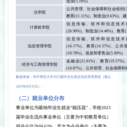
造业
(5.10%)
公共管理、社会保障和社会组织
(
法学院
教育
(11.11%)
、制造业
(9.63%)
、建
信息传输、软件和信息技术
计算机学院
(26.90%)
、制造业
(14.48%)
、教育
(
信息传输、软件和信息技术
信息管理学院
(16.17%)
、教育
(14.37%)
、公共
(10.78%)
、批发和零售业
(5.99%)
金融业
(21.01%)
、教育
(19.57%)
经济与工商管理学院
(10.87%)
、公共管理、社会保障和
数据来源：华中师范大学
2023
届
毕业生就业信息管理系统（截止
2023
年
8
月
31
日
）。
（二）就业单位分布
事业单位为吸纳毕业生就业
“稳压器”，学校
2023
届
毕业生流向事业单位（主要为中初教育单位）
就业占比达
69.62%
，其次为企业单位（主要为