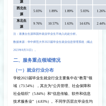
源
西北生
5.03%
1.89%
1.89%
5.03%
1.26%
源
东北生
9.76%
10.57%
1.63%
14.63%
2.44%
源
注：港澳台生源和国外就业毕业生不纳入此处分析。
数据来源：华中师范大学
2023
届
毕业生就业信息管理系统（截止
2023
年
8
月
31
日
）。
二
、
服务重点领域情况
（一）就业行业分布
学校
2023
届毕业生就业行业主要集中在
“
教育
”
领
域
（
73.54%
）
，其次为
“
公共管理、社会保障和
社会组织
”
（
5.84%
）
和
“
信息传输、软件和信息
技术服务业
”（
4.83%
）
。
不同学历层次毕业生均