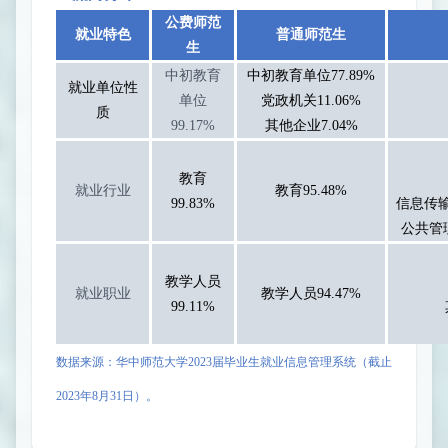
公费师范
就业特色
普通师范生
生
中初教育
中初教育单位
77.89%
就业单位性
单位
党政机关
11.06
%
质
99.17%
其他企业
7.04%
教育
就业行业
教育
95.48%
99.83%
信息传
公共管
教学人员
就业职业
教学人员
94.47%
99.11%
数据来源：华中师范大学
2023
届
毕业生就业信息管理系统（截止
2023
年
8
月
31
日
）。