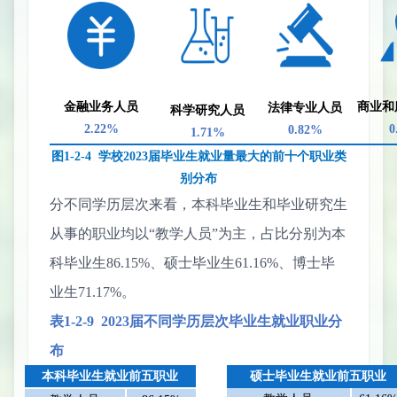
金融业务人员
商业和
法律专业人员
科学研究人员
2.22
%
0
0.82
%
1.71
%
图
1-2-
4
学校
2023
届毕业生就业量最大的前十个职业类
别分布
分不同学历层次来看，本科毕业生和毕业研究生
从事的职业均以
“教学人员”为主，占比分别为本
科毕业生
8
6.15%
、硕士毕业生
61.16%
、博士毕
业生
71.17%
。
表
1-2-
9
202
3
届不同学历层次毕业生就业职业分
布
本科毕业生就业前五职业
硕士毕业生就业前五职业