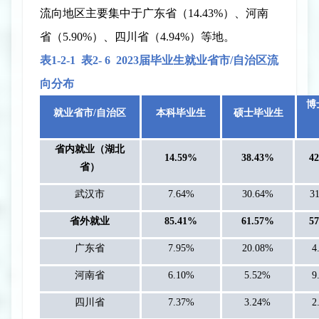
流向地区主要集中于广东省（
14.43%
）、河南
省（
5.90%
）、四川省（
4.94%
）等地。
表
1-2-
1
表
2-
6
2023
届毕业生就业省市
/
自治区流
向分布
博
就业省市
/
自治区
本科毕业生
硕士毕业生
省内就业（湖北
14.59%
38.43%
4
省）
武汉市
7.64%
30.64%
3
省外就业
85.41%
61.57%
5
广东省
7.95%
20.08%
4
河南省
6.10%
5.52%
9
四川省
7.37%
3.24%
2