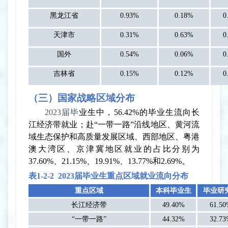
黑龙江省
0.93%
0.18%
0
天津市
0.31%
0.63%
0
国外
0.54%
0.06%
0
吉林省
0.15%
0.12%
0
（三）国家战略区域分布
2023
届
毕
业生中，
56.42%
的毕业生流向长
江经济带就业；赴
“一带一路”沿线地区、黄河流
域生态保护和高质量发展区域、西部地区、粤港
澳大湾区、京津冀地区就业的占比分别为
37.60%
、
21.15%
、
19.91%
、
13.77%
和
2.69%
。
表
1-2-
2
2023
届毕业生重点区域就业流向分布
重点区域
本科毕业生
毕业研
长江经济带
49.40%
61.5
“一带一路”
44.32%
32.7