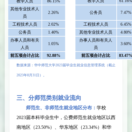
教学人员
61.16
教学人员
86.15%
其他专业技术人
2.26%
公务员
7.47%
员
工程技术人员
2.02%
工程技术人员
6.45%
公务员
1.40%
其他专业技术人员
4.80%
办事人员和有关
办事人员和有关人
1.05%
3.60%
人员
员
前五项合计占比
92.88%
前五项合计占比
83.47
数据来源：华中师范大学
202
3
届毕业生就业信息管理系统（截止
202
3
年
8
月
31
日）。
三
、
分师范类别就业流向
师范生、非师范生就业地区分布：
学校
2023
届
本科毕业生中，公费师范生就业地区以西
南地区（
23.50%
）、华东地区（
2
3.34
%
）和华