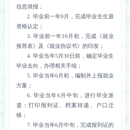
信息填报；
2.
毕业前一年
9
月，完成毕业生生源
资格认定；
3.
毕业前一年
10
月初，完成《就业
推荐表》及《就业协议书》的印发；
4.
毕业当年
5
月
30
日前，确定毕业生
毕业去向，办理相关手续；
5.
毕业当年
6
月初，编制并上报就业
方案；
6.
毕业当年
6
月中旬，进行毕业派
遣：打印报到证、档案转递、户口迁
移；
7.
毕业当年
6
月中旬，完成报到证的