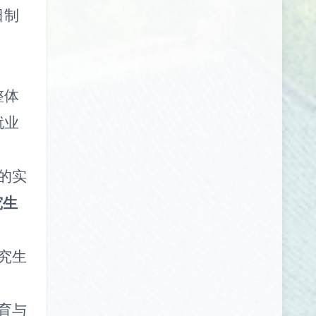
日制
整体
就业
的实
究生
究生
育与