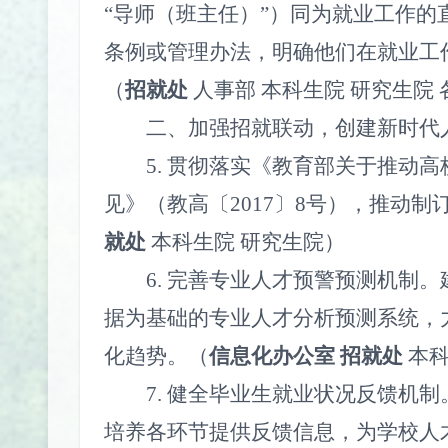
“导师（班主任）”）同为就业工作
条例或管理办法，明确他们在就业工
（
招就处
人事部
本科生院
研究生院
二、加强招就联动，创建新时代
5.
贯彻落实《教育部关于推动高
见》（教高〔
2017
〕
8
号），推动制
就处
本科生院
研究生院）
6.
完善专业人才预警预测机制。
据为基础的专业人才分析预测系统，
化趋势。（
信息化办公室
招就处
本
7.
健全毕业生就业状况反馈机制
培养各环节提供反馈信息，为学校人