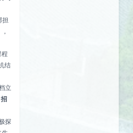
部担
》，
课程
机结
档立
（
招
极探