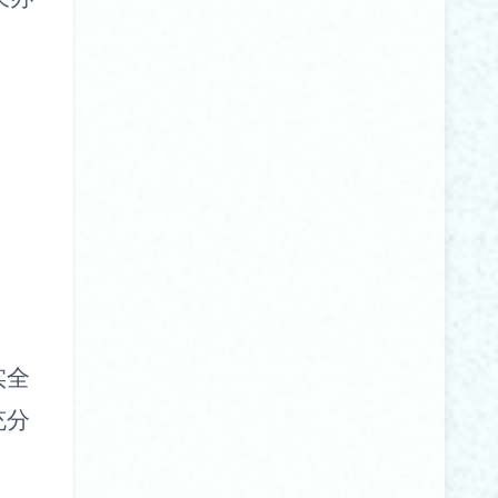
实全
充分