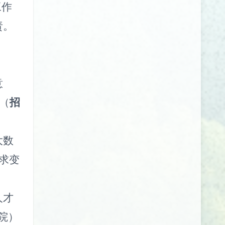
工作
责。
意
（
招
大数
求变
人才
院）