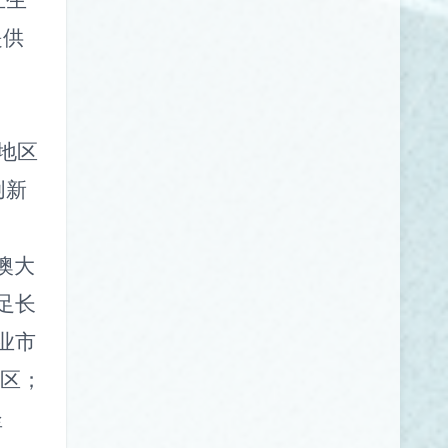
立生
提供
地区
创新
澳大
足长
业市
藏区；
坚