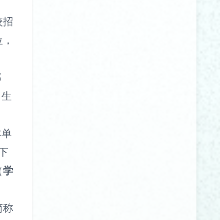
校招
位，
部
）生
本单
下
（
学
简称